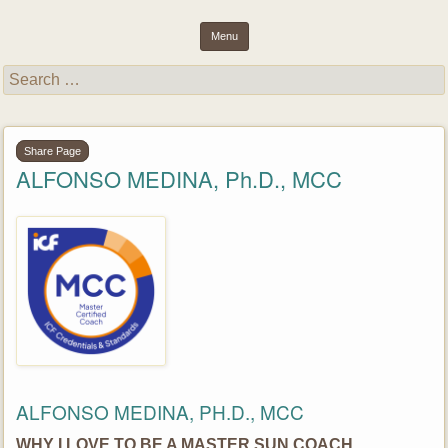
inspiring light and essence through purposeful results and well-
Success Unlimited Network (SUN)
Menu
being
Skip to content
Search
for:
Share Page
ALFONSO MEDINA, Ph.D., MCC
ALFONSO MEDINA, PH.D., MCC
WHY I LOVE TO BE A MASTER SUN COACH